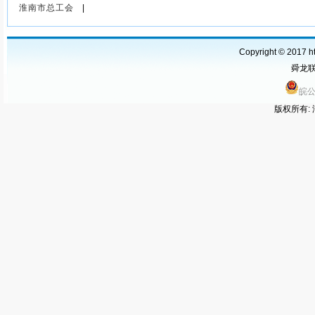
读书班开班式、交流研讨暨党
淮南市总工会
|
委理论学习中心组学习会
Copyright © 2017 ht
舜龙联运
皖公
版权所有: