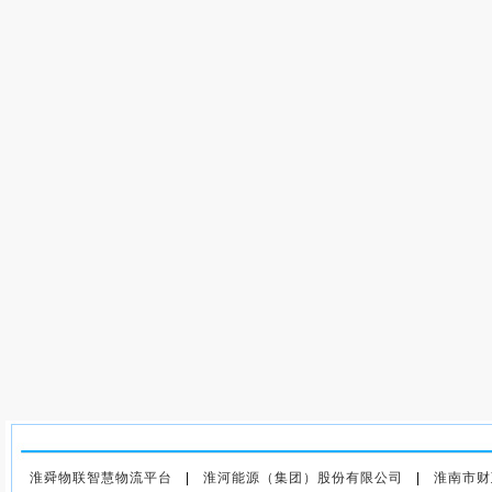
上一篇
：舜龙公司党委举行树
立和践行正确政绩观学习教育
淮舜物联智慧物流平台
|
淮河能源（集团）股份有限公司
|
淮南市财