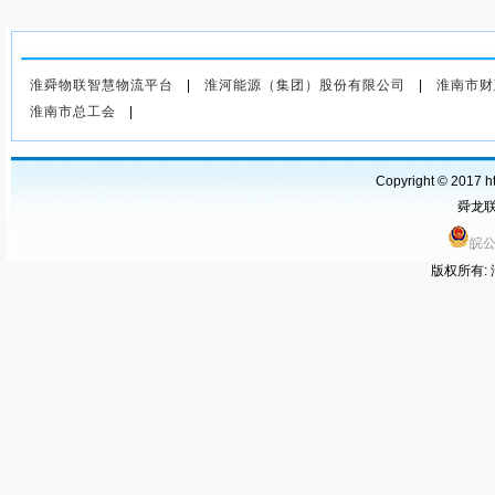
上一篇
：《我与阅读》主题征
文选编（十三）——在白驹过
淮舜物联智慧物流平台
|
淮河能源（集团）股份有限公司
|
淮南市财
隙的时光中，重拾书香
淮南市总工会
|
Copyright © 2017 ht
舜龙联运
皖公
版权所有: