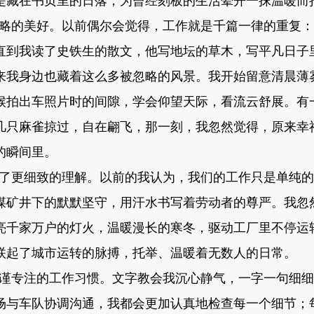
是藏在书页里的日落，为曾经刻板的生活晕开一抹温暖而
略的美好。以前偶尔会觉得，工作就是千篇一律的重复：
直到我读了史铁生的散文，他写地坛的草木，写平凡日子
来我身边也藏着这么多被忽略的风景。我开始留意清晨薄
候拍出车照片时的间隙，学会仰望天际，看流云舒展。有
几只麻雀掠过，自在翩飞，那一刻，我忽然觉得，原来幸
的瞬间里。
了更细致的理解。以前的我认为，我们的工作只是单纯的
煤矿井下的默默坚守，用汗水书写着劳动者的尊严。我忽
亮千家万户的灯火，温暖漫长的寒冬，驱动工厂里不停运
联起了城市运转的脉搏，托举、温暖着无数人的日常。
谨专注的工作习惯。文字教会我沉心静气，一字一句细细
场与车队协调沟通，我都会更加认真地检查每一个细节；