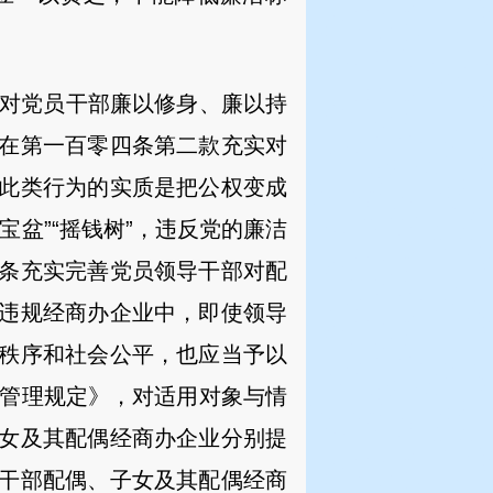
对党员干部廉以修身、廉以持
在第一百零四条第二款充实对
此类行为的实质是把公权变成
盆”“摇钱树”，违反党的廉洁
条充实完善党员领导干部对配
违规经商办企业中，即使领导
秩序和社会公平，也应当予以
业管理规定》，对适用对象与情
女及其配偶经商办企业分别提
干部配偶、子女及其配偶经商