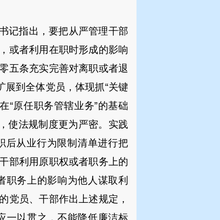
书记指出，要把从严管理干部
，或者利用在职时形成的影响
零五条充实完善对离职或者退
扩展到全体党员，体现抓“关键
在“原任职务管辖业务”的基础
来，使法规制度更为严密。实践
职后从业行为限制清单进行把
干部利用原职权或者职务上的
者职务上的影响为他人谋取利
的党员、干部作出上述规定，
应一以贯之，不能降低廉洁标