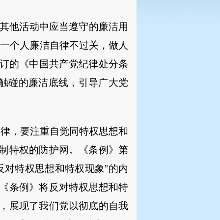
其他活动中应当遵守的廉洁用
“一个人廉洁自律不过关，做人
修订的《中国共产党纪律处分条
可触碰的廉洁底线，引导广大党
律，要注重自觉同特权思想和
制特权的防护网。《条例》第
反对特权思想和特权现象”的内
《条例》将反对特权思想和特
，展现了我们党以彻底的自我