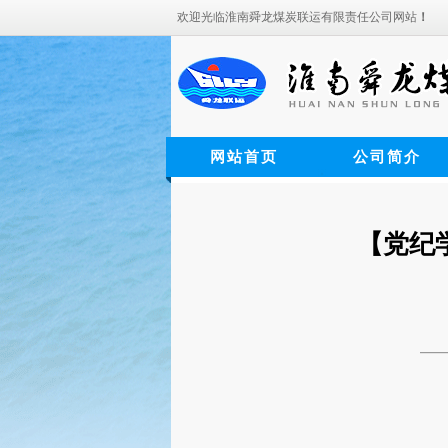
欢迎光临淮南舜龙煤炭联运有限责任公司网站
！
网站首页
公司简介
【党纪
—