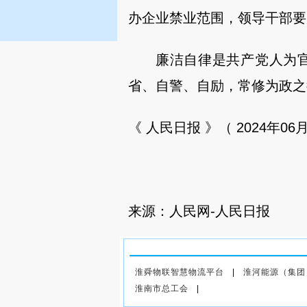
办企业禁业范围，领导干部要
廉洁自律是共产党人为官从
省、自警、自励，常修为政之
《 人民日报 》（ 2024年06月
来源：人民网-人民日报
上一篇
：【党纪学习教育
明党的群众纪律 践行党的
淮舜物联智慧物流平台
|
淮河能源（集团
宗旨
淮南市总工会
|