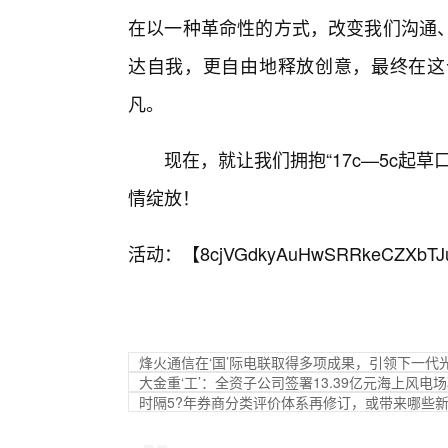
在以一种革命性的方式，改变我们沟通、
达自我，更自由地释放创意，最终在这
凡。
现在，就让我们拥抱“17c—5c起
情绽放！
活动：【
8cjVGdkyAuHwSRRkeCZXbTJ
烽火通信在‘国’际电联取得多项成果，引领下一代
大金重‘工’：全资子公司签署13.39亿元海上风电场
时隔5?年券商分类评价体系再修订，或带来哪些